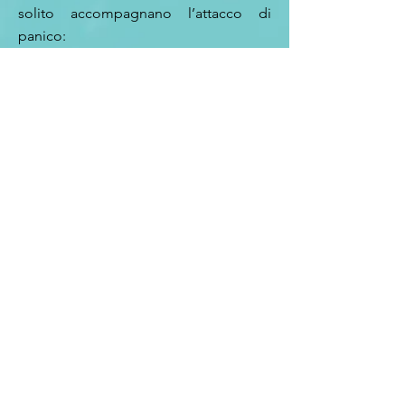
solito accompagnano l’attacco di
panico:
Paura di perdere il controllo o di
“impazzire”;
Paura di stare per morire.
<< Indietro
Psicologa, Psicoterapeuta, Socia Analista con funzioni di
docenza del
Centro Italiano di Psicologia Analitica
,
membro IAAP
Iscritta all'
albo degli Psicologi del Lazio
P.IVA
14234691005