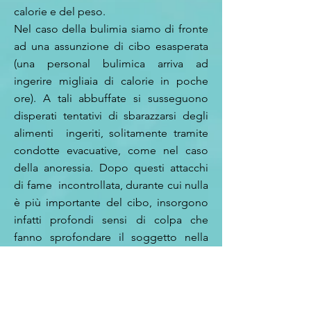
calorie e del peso.
Nel caso della bulimia siamo di fronte
ad una assunzione di cibo esasperata
(una personal bulimica arriva ad
ingerire migliaia di calorie in poche
ore). A tali abbuffate si susseguono
disperati tentativi di sbarazzarsi degli
alimenti ingeriti, solitamente tramite
condotte evacuative, come nel caso
della anoressia. Dopo questi attacchi
di fame incontrollata, durante cui nulla
è più importante del cibo, insorgono
infatti profondi sensi di colpa che
fanno sprofondare il soggetto nella
depressione.
Nel caso del binge eating (o abbuffata
compulsiva) ci troviamo di fornte a chi
come nel caso della bulimia, consuma